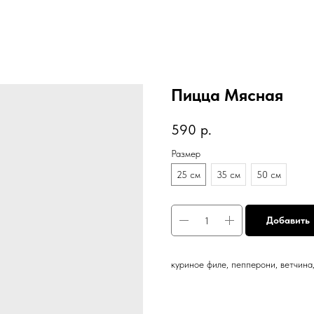
Пицца Мясная
590
р.
Размер
25 см
35 см
50 см
Добавить
куриное филе, пепперони, ветчина