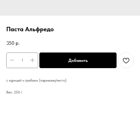
Паста Альфредо
350
р.
Добавить
с курицей и грибами (пармезан/песто)
Вес: 250 г