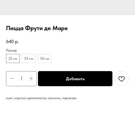
Пицца Фрути де Маре
640
р.
Размер
25 см
35 см
50 см
Добавить
микс морских деликатесов, маслины, пармезан