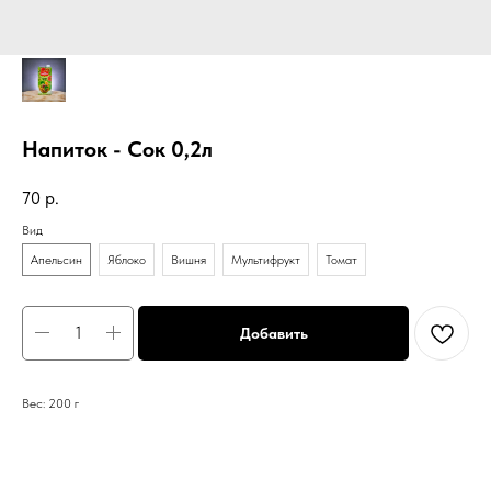
Напиток - Сок 0,2л
70
р.
Вид
Апельсин
Яблоко
Вишня
Мультифрукт
Томат
Добавить
Вес: 200 г