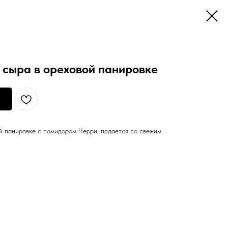
 сыра в ореховой панировке
ой панировке с помидором Черри, подается со свежим