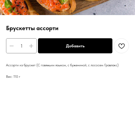
Брускетты ассорти
Добавить
Ассорти из брускет (С говяжьим языком, с бужениной, с лососем Гравлакс)
Вес: 110 г