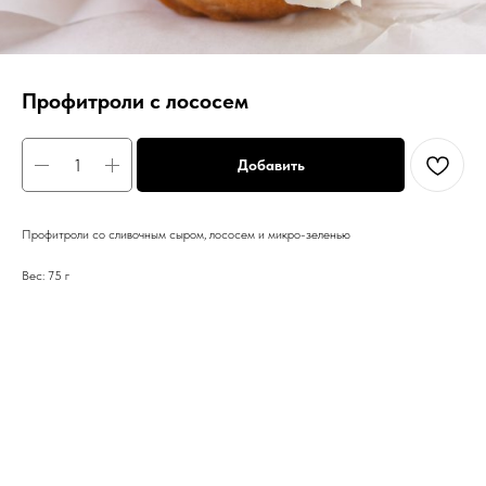
Профитроли с лососем
Добавить
Профитроли со сливочным сыром, лососем и микро-зеленью
Вес: 75 г