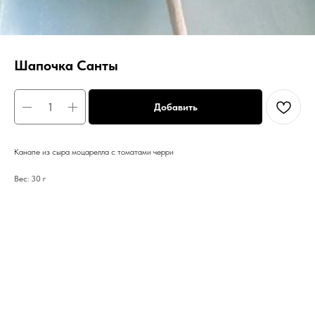
Шапочка Санты
Добавить
Канапе из сыра моцарелла с томатами черри
Вес: 30 г