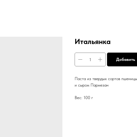
Итальянка
Добавить
Паста из твердых сортов пшеницы 
и сыром Пармезан
Вес: 100 г