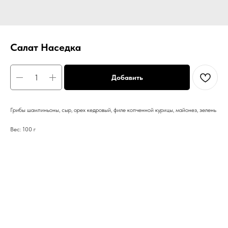
Салат Наседка
Добавить
Грибы шампиньоны, сыр, орех кедровый, филе копченной курицы, майонез, зелень
Вес: 100 г