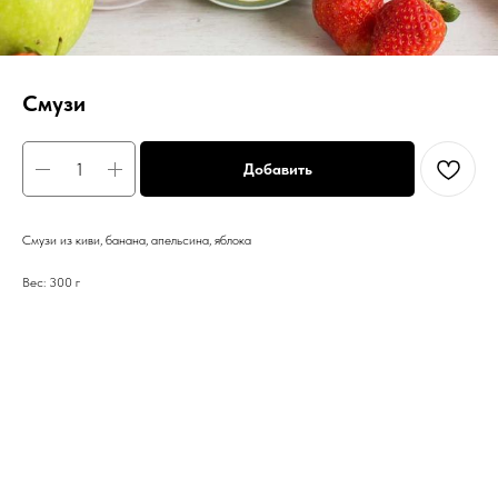
Смузи
Добавить
Смузи из киви, банана, апельсина, яблока
Вес: 300 г