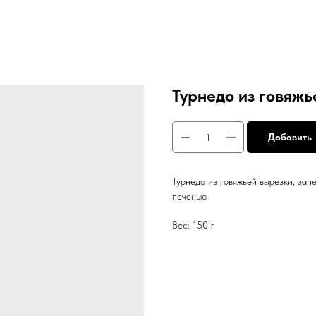
Турнедо из говяжь
Добавить
Турнедо из говяжьей вырезки, зап
печенью
Вес: 150 г