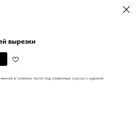
ей вырезки
еченной в слоеном тесте под сливочным соусом с куриной