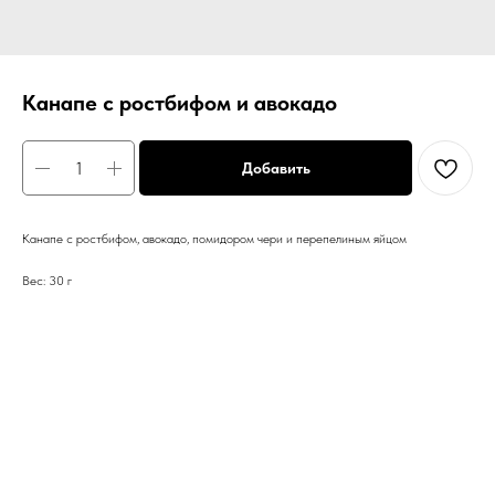
Канапе с ростбифом и авокадо
Добавить
Канапе с ростбифом, авокадо, помидором чери и перепелиным яйцом
Вес: 30 г