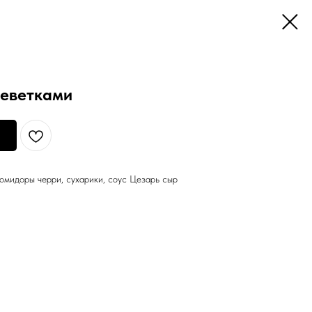
реветками
помидоры черри, сухарики, соус Цезарь сыр