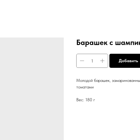
Барашек с шампи
Добавить
Молодой барашек, замаринованны
томатами
Вес: 180 г