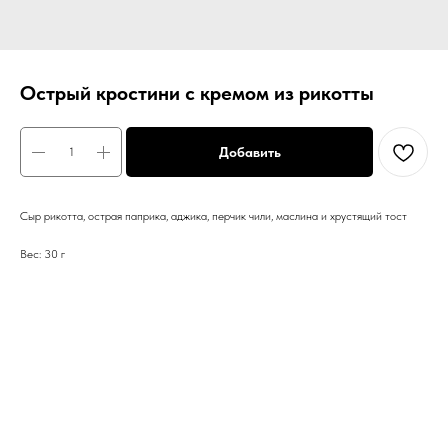
Острый кростини с кремом из рикотты
Добавить
Сыр рикотта, острая паприка, аджика, перчик чили, маслина и хрустящий тост
Вес: 30 г