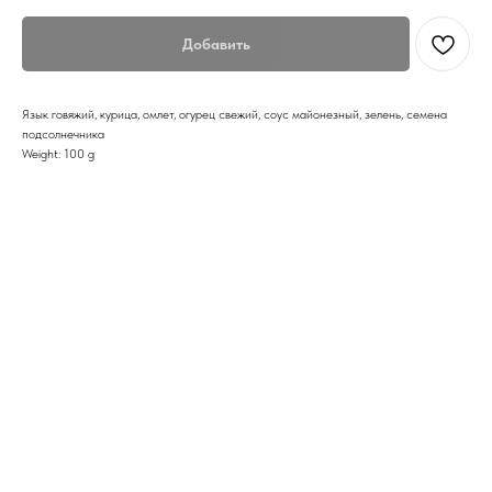
Добавить
Язык говяжий, курица, омлет, огурец свежий, соус майонезный, зелень, семена
подсолнечника
Weight: 100 g